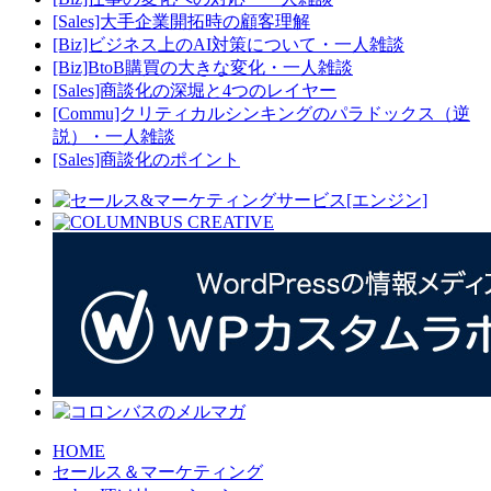
[Sales]大手企業開拓時の顧客理解
[Biz]ビジネス上のAI対策について・一人雑談
[Biz]BtoB購買の大きな変化・一人雑談
[Sales]商談化の深堀と4つのレイヤー
[Commu]クリティカルシンキングのパラドックス（逆
説）・一人雑談
[Sales]商談化のポイント
HOME
セールス＆マーケティング