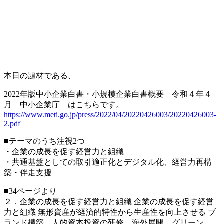
本日の題材である、
2022年版中小企業白書・小規模企業白書概要 令和４年４
月 中小企業庁 はこちらです。
https://www.meti.go.jp/press/2022/04/20220426003/20220426003-
2.pdf
■テーマのうち注視2つ
・企業の成長を促す経営力と組織
・共通基盤としての取引適正化とデジタル化、経営力再構
築・伴走支援
■34ページより
２．企業の成長を促す経営力と組織 企業の成長を促す経営
力と組織 無形資産が経済的特性から生産性を向上させる ブ
ランド構築、人的資本投資の研修、海外展開、グリーン