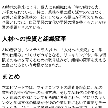
AI時代の到来により、個人にも組織にも「学び続ける力」
が求められている。特に、業務を単に繰り返すのではなく、
改善と変化を業務の一部として捉える視点が不可欠である。
企業としては、自己学習の文化や学習の場を整えることが喫
緊の課題とされている。
人材への投資と組織変革
AIの普及は、システム導入以上に「人材への投資」と「学
習の仕組み」づくりがカギとなる。リスキリングや、学ぶ習
慣そのものを育てるための取り組みが、組織の変革を支える
土台となるという考察がなされた。
まとめ
本エピソードでは、マイクロソフトの調査を起点に、AIの
業務適合性や実務への活用方法、そしてAI時代に必要な個
人と組織の変化について多角的に考察された。特にリスキリ
ングと学習文化の構築が今後の企業活動において重要なテー
マとなる。AIによって業務が効率化される一方で、人が担