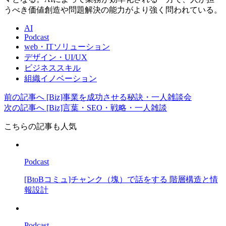
うべき価値創造や問題解決の能力がより強く問われている。
AI
Podcast
web・ITソリューション
デザイン・UI/UX
ビジネススキル
組織イノベーション
前の記事へ
[Biz]事業を成功させる秘訣・一人雑談会
次の記事へ
[Biz]言葉・SEO・戦略・一人雑談
こちらの記事も人気
Podcast
[BtoBコミュ]チャンク（塊）で話をする 階層構造と情
報設計
Podcast