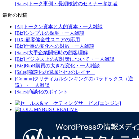
[Sales]トーク事例・長期検討のセミナー参加者
最近の投稿
[AI]トークン資本と人的資本・一人雑談
[Biz]シンプルの深堀・一人雑談
[DX]顧客健全性スコアの応用
[Biz]仕事の変化への対応・一人雑談
[Sales]大手企業開拓時の顧客理解
[Biz]ビジネス上のAI対策について・一人雑談
[Biz]BtoB購買の大きな変化・一人雑談
[Sales]商談化の深堀と4つのレイヤー
[Commu]クリティカルシンキングのパラドックス（逆
説）・一人雑談
[Sales]商談化のポイント