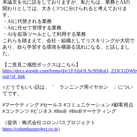
本論文を元に話をしておりますが、私たちは、業務とAIの
関わりとしては、大きく3つに分けられると考えておりま
す。
・AIに代替される業務
・AIに任せて管理する業務
・AIを拡張ツールとして利用する業務
これらを踏まえて、会社・組織としてリスキリングが大切で
あり、自ら学習する環境を構築る流れになる、と話しまし
た。
【ご意見ご感想ボックスはこちら】
https://docs.google.com/forms/d/e/1FAIpQLSc9lSRqQ_ZJ3C
usp=sf_link
○どうでもいい話は、「 ランニング用イヤホン 」につい
てです。
#マーケティング #セールス #コミュニケーション #顧客視点
#コンテンツ #ビジネス #BtoB #BtoBマーケティング
（提供：株式会社コロンバスプロジェクト
https://columbusproject.co.jp
）