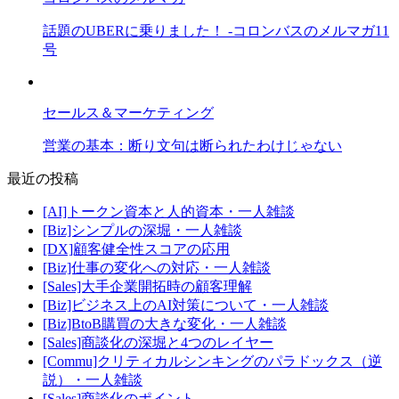
話題のUBERに乗りました！ -コロンバスのメルマガ11
号
セールス＆マーケティング
営業の基本：断り文句は断られたわけじゃない
最近の投稿
[AI]トークン資本と人的資本・一人雑談
[Biz]シンプルの深堀・一人雑談
[DX]顧客健全性スコアの応用
[Biz]仕事の変化への対応・一人雑談
[Sales]大手企業開拓時の顧客理解
[Biz]ビジネス上のAI対策について・一人雑談
[Biz]BtoB購買の大きな変化・一人雑談
[Sales]商談化の深堀と4つのレイヤー
[Commu]クリティカルシンキングのパラドックス（逆
説）・一人雑談
[Sales]商談化のポイント