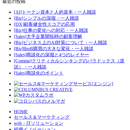
最近の投稿
[AI]トークン資本と人的資本・一人雑談
[Biz]シンプルの深堀・一人雑談
[DX]顧客健全性スコアの応用
[Biz]仕事の変化への対応・一人雑談
[Sales]大手企業開拓時の顧客理解
[Biz]ビジネス上のAI対策について・一人雑談
[Biz]BtoB購買の大きな変化・一人雑談
[Sales]商談化の深堀と4つのレイヤー
[Commu]クリティカルシンキングのパラドックス（逆
説）・一人雑談
[Sales]商談化のポイント
HOME
セールス＆マーケティング
web・ITソリューション
組織イノベーション