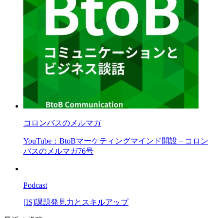
コロンバスのメルマガ
YouTube：BtoBマーケティングマインド開設 – コロン
バスのメルマガ76号
Podcast
[IS]課題発見力とスキルアップ