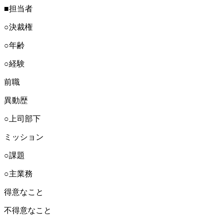
■担当者
○決裁権
○年齢
○経験
前職
異動歴
○上司部下
ミッション
○課題
○主業務
得意なこと
不得意なこと