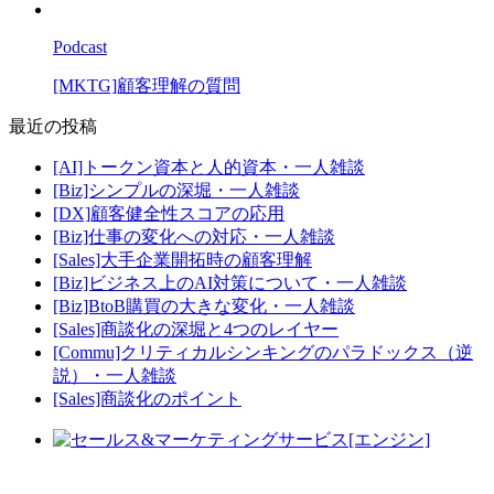
Podcast
[MKTG]顧客理解の質問
最近の投稿
[AI]トークン資本と人的資本・一人雑談
[Biz]シンプルの深堀・一人雑談
[DX]顧客健全性スコアの応用
[Biz]仕事の変化への対応・一人雑談
[Sales]大手企業開拓時の顧客理解
[Biz]ビジネス上のAI対策について・一人雑談
[Biz]BtoB購買の大きな変化・一人雑談
[Sales]商談化の深堀と4つのレイヤー
[Commu]クリティカルシンキングのパラドックス（逆
説）・一人雑談
[Sales]商談化のポイント