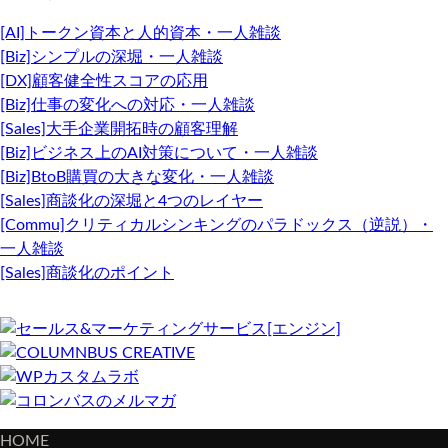
[AI]トークン資本と人的資本・一人雑談
[Biz]シンプルの深堀・一人雑談
[DX]顧客健全性スコアの応用
[Biz]仕事の変化への対応・一人雑談
[Sales]大手企業開拓時の顧客理解
[Biz]ビジネス上のAI対策について・一人雑談
[Biz]BtoB購買の大きな変化・一人雑談
[Sales]商談化の深堀と4つのレイヤー
[Commu]クリティカルシンキングのパラドックス（逆説）・
一人雑談
[Sales]商談化のポイント
HOME