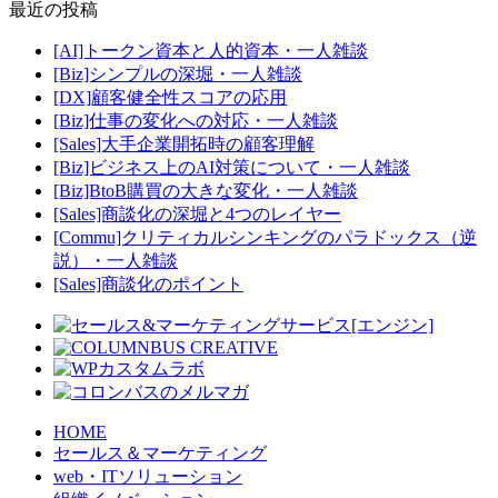
最近の投稿
[AI]トークン資本と人的資本・一人雑談
[Biz]シンプルの深堀・一人雑談
[DX]顧客健全性スコアの応用
[Biz]仕事の変化への対応・一人雑談
[Sales]大手企業開拓時の顧客理解
[Biz]ビジネス上のAI対策について・一人雑談
[Biz]BtoB購買の大きな変化・一人雑談
[Sales]商談化の深堀と4つのレイヤー
[Commu]クリティカルシンキングのパラドックス（逆
説）・一人雑談
[Sales]商談化のポイント
HOME
セールス＆マーケティング
web・ITソリューション