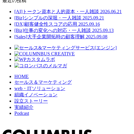
最近の投稿
[AI]トークン資本と人的資本・一人雑談
2026.06.21
[Biz]シンプルの深堀・一人雑談
2025.09.21
[DX]顧客健全性スコアの応用
2025.09.16
[Biz]仕事の変化への対応・一人雑談
2025.09.13
[Sales]大手企業開拓時の顧客理解
2025.09.08
HOME
セールス＆マーケティング
web・ITソリューション
組織イノベーション
設立ストーリー
実績紹介
Podcast