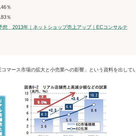
46％
83％
予想 2013年｜ネットショップ売上アップ｜ECコンサルテ
「Eコマース市場の拡大と小売業への影響」という資料を出して