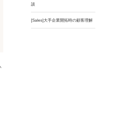
談
[Sales]大手企業開拓時の顧客理解
い