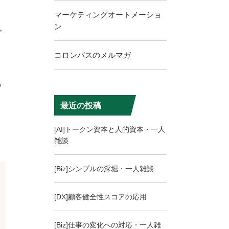
マーケティングオートメーショ
ン
イ
コロンバスのメルマガ
っ
最近の投稿
[AI]トークン資本と人的資本・一人
雑談
[Biz]シンプルの深堀・一人雑談
[DX]顧客健全性スコアの応用
[Biz]仕事の変化への対応・一人雑