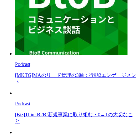
Podcast
[MKTG]MAのリード管理の3軸：行動2エンゲージメン
ト
Podcast
[Biz]ThinkB2B!新規事業に取り組む・0→1の大切なこ
と