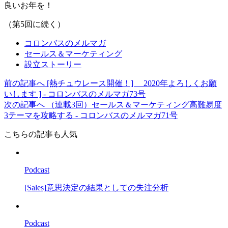
良いお年を！
（第5回に続く）
コロンバスのメルマガ
セールス＆マーケティング
設立ストーリー
前の記事へ
[熱チュウレース開催！] 2020年よろしくお願
いします ] - コロンバスのメルマガ73号
次の記事へ
（連載3回）セールス＆マーケティング高難易度
3テーマを攻略する - コロンバスのメルマガ71号
こちらの記事も人気
Podcast
[Sales]意思決定の結果としての失注分析
Podcast