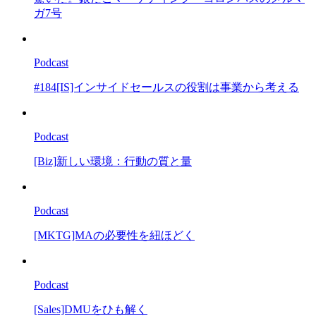
ガ7号
Podcast
#184[IS]インサイドセールスの役割は事業から考える
Podcast
[Biz]新しい環境：行動の質と量
Podcast
[MKTG]MAの必要性を紐ほどく
Podcast
[Sales]DMUをひも解く