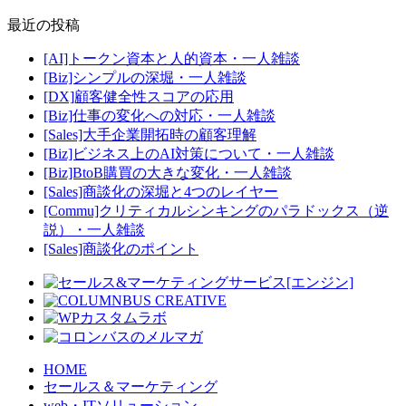
最近の投稿
[AI]トークン資本と人的資本・一人雑談
[Biz]シンプルの深堀・一人雑談
[DX]顧客健全性スコアの応用
[Biz]仕事の変化への対応・一人雑談
[Sales]大手企業開拓時の顧客理解
[Biz]ビジネス上のAI対策について・一人雑談
[Biz]BtoB購買の大きな変化・一人雑談
[Sales]商談化の深堀と4つのレイヤー
[Commu]クリティカルシンキングのパラドックス（逆
説）・一人雑談
[Sales]商談化のポイント
HOME
セールス＆マーケティング
web・ITソリューション