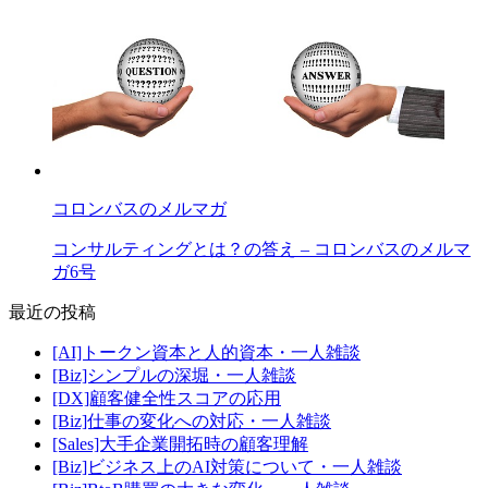
コロンバスのメルマガ
コンサルティングとは？の答え – コロンバスのメルマ
ガ6号
最近の投稿
[AI]トークン資本と人的資本・一人雑談
[Biz]シンプルの深堀・一人雑談
[DX]顧客健全性スコアの応用
[Biz]仕事の変化への対応・一人雑談
[Sales]大手企業開拓時の顧客理解
[Biz]ビジネス上のAI対策について・一人雑談