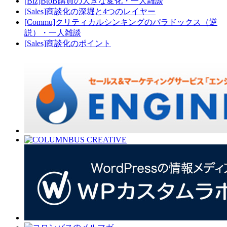
[Biz]BtoB購買の大きな変化・一人雑談
[Sales]商談化の深堀と4つのレイヤー
[Commu]クリティカルシンキングのパラドックス（逆
説）・一人雑談
[Sales]商談化のポイント