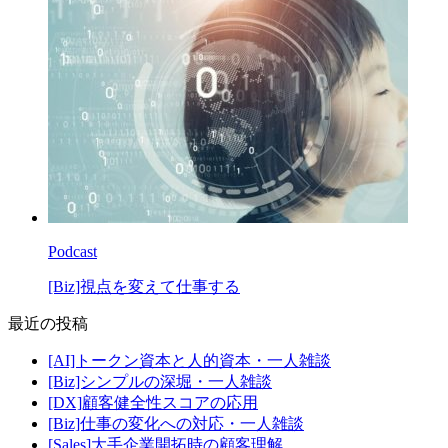
Podcast
[Biz]視点を変えて仕事する
最近の投稿
[AI]トークン資本と人的資本・一人雑談
[Biz]シンプルの深堀・一人雑談
[DX]顧客健全性スコアの応用
[Biz]仕事の変化への対応・一人雑談
[Sales]大手企業開拓時の顧客理解