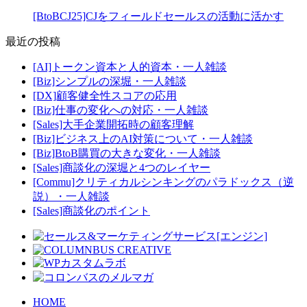
[BtoBCJ25]CJをフィールドセールスの活動に活かす
最近の投稿
[AI]トークン資本と人的資本・一人雑談
[Biz]シンプルの深堀・一人雑談
[DX]顧客健全性スコアの応用
[Biz]仕事の変化への対応・一人雑談
[Sales]大手企業開拓時の顧客理解
[Biz]ビジネス上のAI対策について・一人雑談
[Biz]BtoB購買の大きな変化・一人雑談
[Sales]商談化の深堀と4つのレイヤー
[Commu]クリティカルシンキングのパラドックス（逆
説）・一人雑談
[Sales]商談化のポイント
HOME