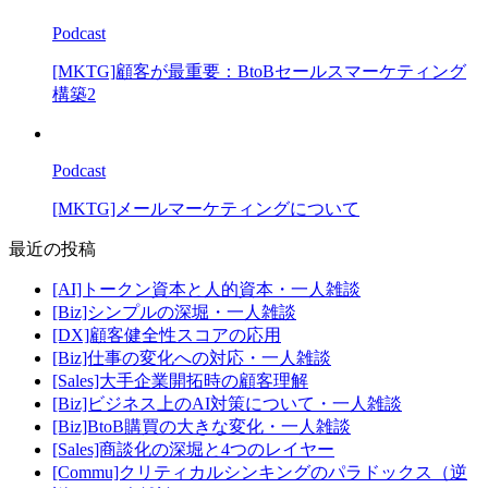
Podcast
[MKTG]顧客が最重要：BtoBセールスマーケティング
構築2
Podcast
[MKTG]メールマーケティングについて
最近の投稿
[AI]トークン資本と人的資本・一人雑談
[Biz]シンプルの深堀・一人雑談
[DX]顧客健全性スコアの応用
[Biz]仕事の変化への対応・一人雑談
[Sales]大手企業開拓時の顧客理解
[Biz]ビジネス上のAI対策について・一人雑談
[Biz]BtoB購買の大きな変化・一人雑談
[Sales]商談化の深堀と4つのレイヤー
[Commu]クリティカルシンキングのパラドックス（逆