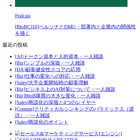
Podcast
[BtoBCJ10]ペルソナとDMU・部署内と企業内の関係性
を描く
最近の投稿
[AI]トークン資本と人的資本・一人雑談
[Biz]シンプルの深堀・一人雑談
[DX]顧客健全性スコアの応用
[Biz]仕事の変化への対応・一人雑談
[Sales]大手企業開拓時の顧客理解
[Biz]ビジネス上のAI対策について・一人雑談
[Biz]BtoB購買の大きな変化・一人雑談
[Sales]商談化の深堀と4つのレイヤー
[Commu]クリティカルシンキングのパラドックス（逆
説）・一人雑談
[Sales]商談化のポイント