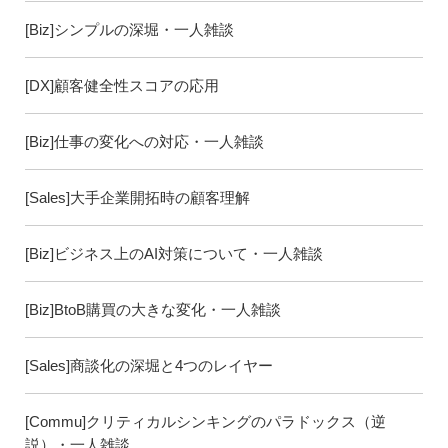
[Biz]シンプルの深堀・一人雑談
[DX]顧客健全性スコアの応用
[Biz]仕事の変化への対応・一人雑談
[Sales]大手企業開拓時の顧客理解
[Biz]ビジネス上のAI対策について・一人雑談
[Biz]BtoB購買の大きな変化・一人雑談
[Sales]商談化の深堀と4つのレイヤー
[Commu]クリティカルシンキングのパラドックス（逆
説）・一人雑談