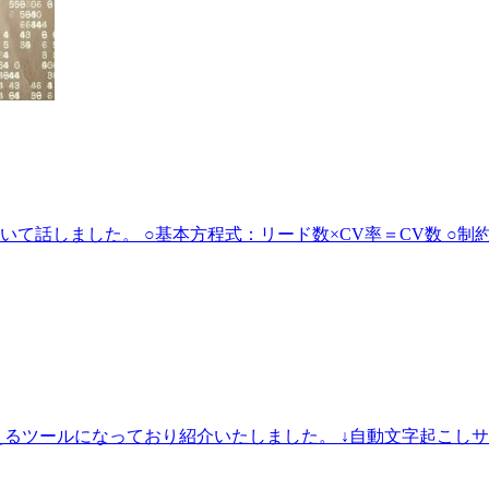
しました。 ○基本方程式：リード数×CV率＝CV数 ○制約条件 
ルになっており紹介いたしました。 ↓自動文字起こしサービスNotta ht