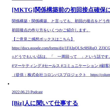
[MKTG]関係構築前の初回接点確保
関係構築・関係構築、と言っても、初回の接点をどう作
初回接点の作り方をいくつかご紹介します。
【ご意見ご感想ボックスはこちら】
https://docs.google.com/forms/d/e/1FAIpQLSc9lSRqQ_
○どうでもいい話は、「 一周回って 」という話です
#マーケティング #セールス #コミュニケーション #顧客視点
（提供：株式会社コロンバスプロジェクト https://columbuspr
2022.06.23
Podcast
[Biz]人に聞いて仕事する