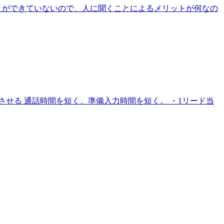
とができていないので、人に聞くことによるメリットが何なの
せる 通話時間を短く、準備入力時間を短く。 ・1リード当