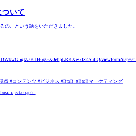
について
るの、という話をいただきました。
ZJ3CGDWbwO5gIZ7BTH6pGX0ehpLRKXw7IZ4SuIiQ/viewform?usp=sf_
。
 #コンテンツ #ビジネス #BtoB #BtoBマーケティング
oject.co.jp）