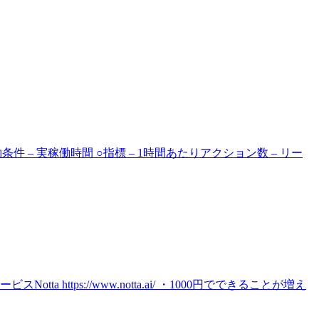
– 実稼働時間 ○指標 – 1時間あたりアクション数 – リー
tps://www.notta.ai/ ・1000円でできることが増え