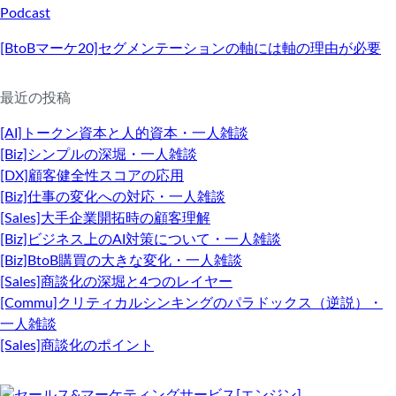
Podcast
[BtoBマーケ20]セグメンテーションの軸には軸の理由が必要
最近の投稿
[AI]トークン資本と人的資本・一人雑談
[Biz]シンプルの深堀・一人雑談
[DX]顧客健全性スコアの応用
[Biz]仕事の変化への対応・一人雑談
[Sales]大手企業開拓時の顧客理解
[Biz]ビジネス上のAI対策について・一人雑談
[Biz]BtoB購買の大きな変化・一人雑談
[Sales]商談化の深堀と4つのレイヤー
[Commu]クリティカルシンキングのパラドックス（逆説）・
一人雑談
[Sales]商談化のポイント